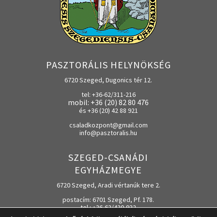
PASZTORÁLIS HELYNÖKSÉG
6720 Szeged, Dugonics tér 12.
tel: +36-62/311-216
mobil: +36 (20) 82 80 476
és +36 (20) 42 88 921
csaladkozpont@gmail.com
info@pasztoralis.hu
SZEGED-CSANÁDI
EGYHÁZMEGYE
6720 Szeged, Aradi vértanúk tere 2.
postacím: 6701 Szeged, Pf. 178.
tel.: +36-62/420-932