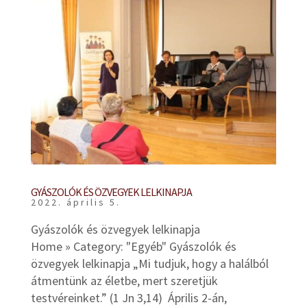
GYÁSZOLÓK ÉS ÖZVEGYEK LELKINAPJA
2022. április 5.
Gyászolók és özvegyek lelkinapja
Home » Category: "Egyéb" Gyászolók és
özvegyek lelkinapja „Mi tudjuk, hogy a halálból
átmentünk az életbe, mert szeretjük
testvéreinket.” (1 Jn 3,14) Április 2-án,