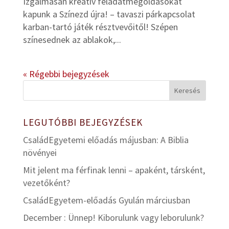
Izgalmasan kreatív feladatmegoldásokat
kapunk a Színezd újra! – tavaszi párkapcsolat
karban-tartó játék résztvevőitől! Szépen
színesednek az ablakok,...
« Régebbi bejegyzések
LEGUTÓBBI BEJEGYZÉSEK
CsaládEgyetemi előadás májusban: A Biblia
növényei
Mit jelent ma férfinak lenni – apaként, társként,
vezetőként?
CsaládEgyetem-előadás Gyulán márciusban
December : Ünnep! Kiborulunk vagy leborulunk?