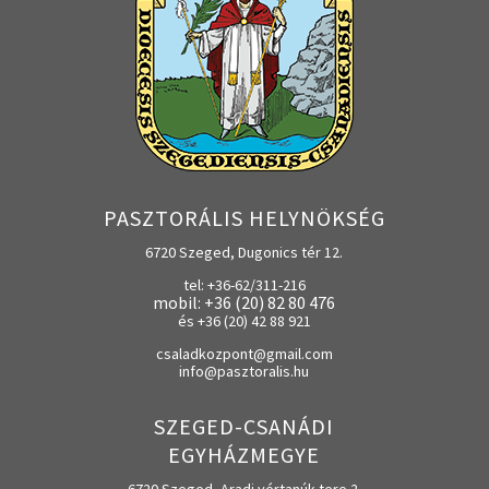
PASZTORÁLIS HELYNÖKSÉG
6720 Szeged, Dugonics tér 12.
tel: +36-62/311-216
mobil: +36 (20) 82 80 476
és +36 (20) 42 88 921
csaladkozpont@gmail.com
info@pasztoralis.hu
SZEGED-CSANÁDI
EGYHÁZMEGYE
6720 Szeged, Aradi vértanúk tere 2.