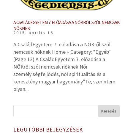
A CSALÁDEGYETEM 7. ELŐADÁSA A NŐKRŐL SZÓL NEMCSAK
NŐKNEK
2015. április 16.
A CsaládEgyetem 7. előadása a NŐKről szól
nemcsak nőknek Home » Category: "Egyéb"
(Page 13) A CsaládEgyetem 7. előadása a
NŐKről szól nemcsak nőknek Női
személyiségfejlődés, női spiritualitás és a
keresztény magyar hagyomány”Te, szerintem
olyan...
LEGUTÓBBI BEJEGYZÉSEK