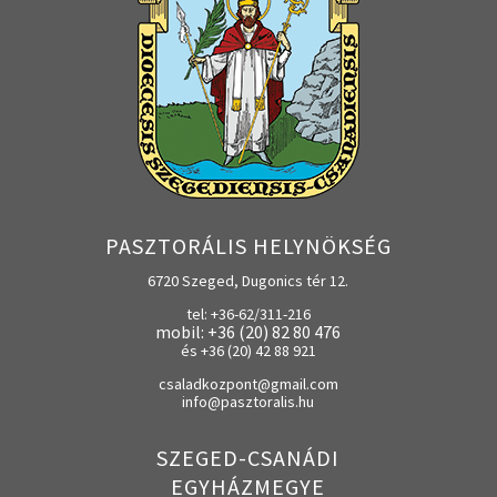
PASZTORÁLIS HELYNÖKSÉG
6720 Szeged, Dugonics tér 12.
tel: +36-62/311-216
mobil: +36 (20) 82 80 476
és +36 (20) 42 88 921
csaladkozpont@gmail.com
info@pasztoralis.hu
SZEGED-CSANÁDI
EGYHÁZMEGYE