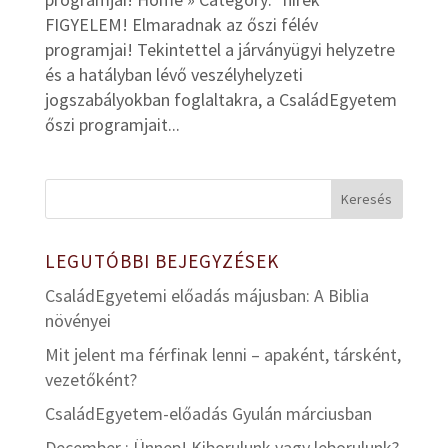
FIGYELEM! Elmaradnak az őszi félév
programjai! Tekintettel a járványügyi helyzetre
és a hatályban lévő veszélyhelyzeti
jogszabályokban foglaltakra, a CsaládEgyetem
őszi programjait...
LEGUTÓBBI BEJEGYZÉSEK
CsaládEgyetemi előadás májusban: A Biblia
növényei
Mit jelent ma férfinak lenni – apaként, társként,
vezetőként?
CsaládEgyetem-előadás Gyulán márciusban
December : Ünnep! Kiborulunk vagy leborulunk?