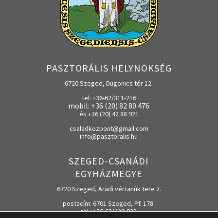
PASZTORÁLIS HELYNÖKSÉG
6720 Szeged, Dugonics tér 12.
tel: +36-62/311-216
mobil: +36 (20) 82 80 476
és +36 (20) 42 88 921
csaladkozpont@gmail.com
info@pasztoralis.hu
SZEGED-CSANÁDI
EGYHÁZMEGYE
6720 Szeged, Aradi vértanúk tere 2.
postacím: 6701 Szeged, Pf. 178.
tel.: +36-62/420-932