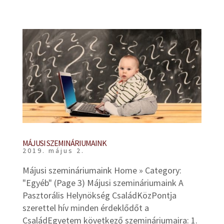
MÁJUSI SZEMINÁRIUMAINK
2019. május 2.
Májusi szemináriumaink Home » Category:
"Egyéb" (Page 3) Májusi szemináriumaink A
Pasztorális Helynökség CsaládKözPontja
szerettel hív minden érdeklődőt a
CsaládEgyetem következő szemináriumaira: 1.