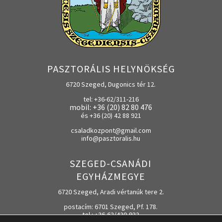
PASZTORÁLIS HELYNÖKSÉG
6720 Szeged, Dugonics tér 12.
tel: +36-62/311-216
mobil: +36 (20) 82 80 476
és +36 (20) 42 88 921
csaladkozpont@gmail.com
info@pasztoralis.hu
SZEGED-CSANÁDI
EGYHÁZMEGYE
6720 Szeged, Aradi vértanúk tere 2.
postacím: 6701 Szeged, Pf. 178.
tel.: +36-62/420-932