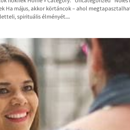
ncok nőknek Home » Category: "Uncategorized" Nőies
ek Ha május, akkor körtáncok – ahol megtapasztalha
etteli, spirituális élményét....