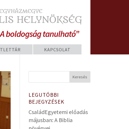
A boldogság tanulható”
TLETTÁR
KAPCSOLAT
LEGUTÓBBI
BEJEGYZÉSEK
CsaládEgyetemi előadás
májusban: A Biblia
növényei