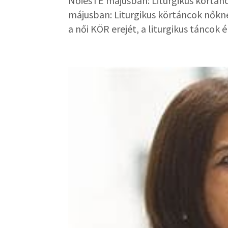
NőiesTE májusban: Liturgikus körtá
májusban: Liturgikus körtáncok nőkn
a női KÖR erejét, a liturgikus táncok él