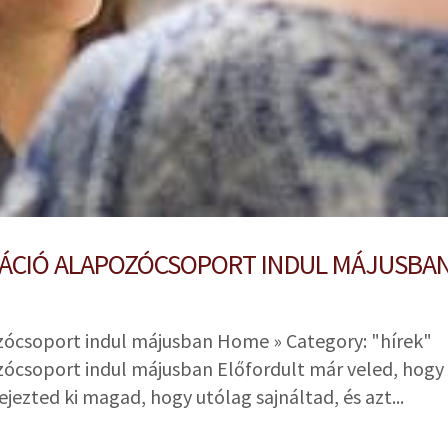
CIÓ ALAPOZÓCSOPORT INDUL MÁJUSBA
csoport indul májusban Home » Category: "hírek"
csoport indul májusban Előfordult már veled, hogy
ezted ki magad, hogy utólag sajnáltad, és azt...