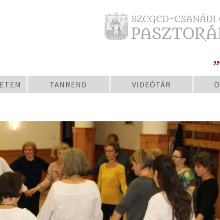
„
YETEM
TANREND
VIDEÓTÁR
Ö