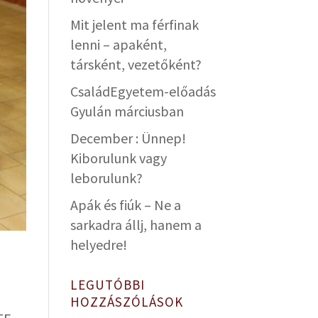
Mit jelent ma férfinak
lenni – apaként,
társként, vezetőként?
CsaládEgyetem-előadás
Gyulán márciusban
December : Ünnep!
Kiborulunk vagy
leborulunk?
Apák és fiúk – Ne a
sarkadra állj, hanem a
helyedre!
LEGUTÓBBI
HOZZÁSZÓLÁSOK