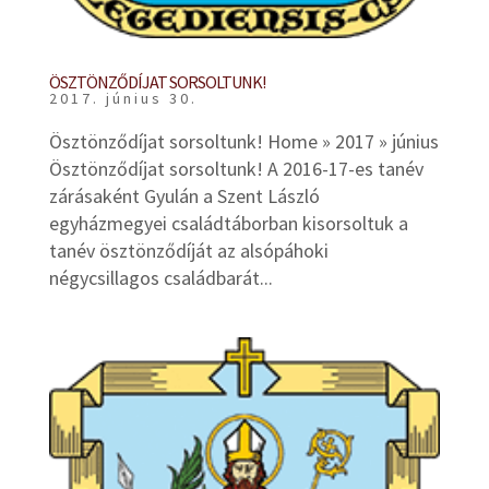
ÖSZTÖNZŐDÍJAT SORSOLTUNK!
2017. június 30.
Ösztönződíjat sorsoltunk! Home » 2017 » június
Ösztönződíjat sorsoltunk! A 2016-17-es tanév
zárásaként Gyulán a Szent László
egyházmegyei családtáborban kisorsoltuk a
tanév ösztönződíját az alsópáhoki
négycsillagos családbarát...