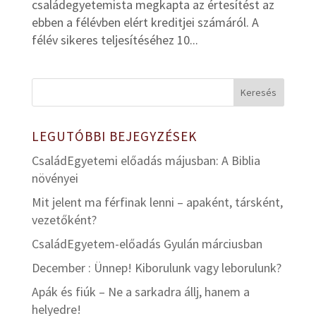
családegyetemista megkapta az értesítést az
ebben a félévben elért kreditjei számáról. A
félév sikeres teljesítéséhez 10...
LEGUTÓBBI BEJEGYZÉSEK
CsaládEgyetemi előadás májusban: A Biblia
növényei
Mit jelent ma férfinak lenni – apaként, társként,
vezetőként?
CsaládEgyetem-előadás Gyulán márciusban
December : Ünnep! Kiborulunk vagy leborulunk?
Apák és fiúk – Ne a sarkadra állj, hanem a
helyedre!