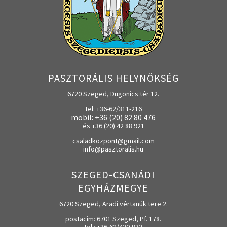
PASZTORÁLIS HELYNÖKSÉG
6720 Szeged, Dugonics tér 12.
tel: +36-62/311-216
mobil: +36 (20) 82 80 476
és +36 (20) 42 88 921
csaladkozpont@gmail.com
info@pasztoralis.hu
SZEGED-CSANÁDI
EGYHÁZMEGYE
6720 Szeged, Aradi vértanúk tere 2.
postacím: 6701 Szeged, Pf. 178.