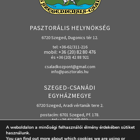
PASZTORÁLIS HELYNÖKSÉG
6720 Szeged, Dugonics tér 12.
tel: +36-62/311-216
mobil: +36 (20) 82 80 476
és +36 (20) 42 88 921
csaladkozpont@gmail.com
info@pasztoralis.hu
SZEGED-CSANÁDI
EGYHÁZMEGYE
6720 Szeged, Aradi vértanúk tere 2.
postacím: 6701 Szeged, Pf. 178.
tel.: +36-62/420-932
A weboldalon a minőségi felhasználói élmény érdekében sütiket
e-mail:
egyhazmegye@szeged-csanad.hu
használunk.
You can find out more about which cookies we are using or
www.szeged-csanad.hu