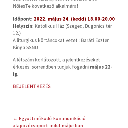
NőiesTe következő alkalmára!
Időpont:
2022. május 24. (kedd) 18.00-20.00
Helyszín
: Katolikus Ház (Szeged, Dugonics tér
12.)
A liturgikus körtáncokat vezeti: Baráti Eszter
Kinga SSND
A létszám korlátozott, a jelentkezéseket
érkezési sorrendben tudjuk fogadni
május 22-
ig.
BEJELENTKEZÉS
←
Együttműködő kommunikáció
alapozócsoport indul májusban