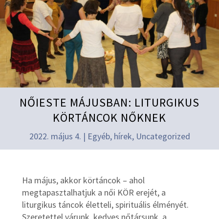
NŐIESTE MÁJUSBAN: LITURGIKUS
KÖRTÁNCOK NŐKNEK
2022. május 4.
|
Egyéb
,
hírek
,
Uncategorized
Ha május, akkor körtáncok – ahol
megtapasztalhatjuk a női KÖR erejét, a
liturgikus táncok életteli, spirituális élményét.
Szeretettel várunk, kedves nőtársunk, a