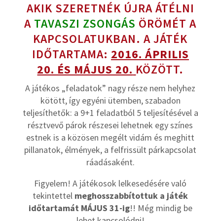
AKIK SZERETNÉK ÚJRA ÁTÉLNI
A
TAVASZI ZSONGÁS
ÖRÖMÉT A
KAPCSOLATUKBAN. A JÁTÉK
IDŐTARTAMA:
2016. ÁPRILIS
20. ÉS MÁJUS 20.
KÖZÖTT.
A játékos „feladatok” nagy része nem helyhez
kötött, így egyéni ütemben, szabadon
teljesíthetők: a 9+1 feladatból 5 teljesítésével a
résztvevő párok részesei lehetnek egy színes
estnek is a közösen megélt vidám és meghitt
pillanatok, élmények, a felfrissült párkapcsolat
ráadásaként.
Figyelem! A játékosok lelkesedésére való
tekintettel
meghosszabbítottuk a játék
időtartamát MÁJUS 31-ig
!! Még mindig be
lehet kapcsolódni!