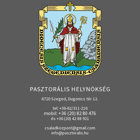
PASZTORÁLIS HELYNÖKSÉG
6720 Szeged, Dugonics tér 12.
tel: +36-62/311-216
mobil: +36 (20) 82 80 476
és +36 (20) 42 88 921
csaladkozpont@gmail.com
info@pasztoralis.hu