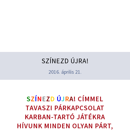
SZÍNEZD ÚJRA!
2016. április 21.
S
Z
Í
N
E
Z
D
Ú
J
R
A
! CÍMMEL
TAVASZI PÁRKAPCSOLAT
KARBAN-TARTÓ JÁTÉKRA
HÍVUNK MINDEN OLYAN PÁRT,