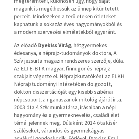
megteremteni, különösen úgy, hogy saját
magunk is megélhessük az ünnep kitüntetett
perceit. Mindezeken a területeken ötleteket
kaphatunk a sokszáz éves hagyományokból és
a modern szervezési elméletekből egyaránt.
Az előadó
Dyekiss Virág
, hétgyermekes
édesanya, a néprajz-tudományok doktora, A
Szív jezsuita magazin rendszeres szerzője, dúla.
Az ELTE-BTK magyar, finnugor és néprajz
szakjait végezte el. Néprajzkutatóként az ELKH
Néprajztudományi Intézetében dolgozott,
doktori disszertációját egy kisebb szibériai
népcsoport, a nganaszanok mitológiájáról írta.
2003 óta
A Szív
munkatársa, írásaiban a népi
hagyomány és a gyermeknevelés, családi élet
témái jelennek meg. Dúlaként 2014 óta kísér
szüléseket, várandós és gyermekágyas
anyákról gondoskodik. Férjével, Dyekiss Emil