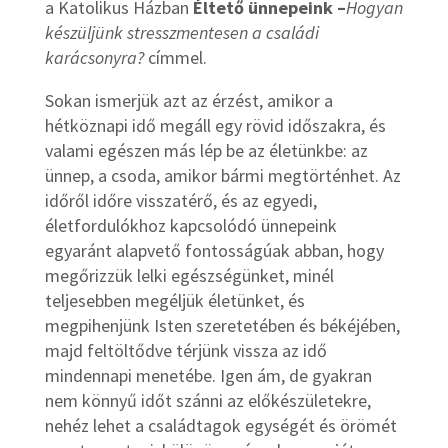
a Katolikus Házban
Éltető ünnepeink –
Hogyan
készüljünk stresszmentesen a családi
karácsonyra?
címmel.
Sokan ismerjük azt az érzést, amikor a
hétköznapi idő megáll egy rövid időszakra, és
valami egészen más lép be az életünkbe: az
ünnep, a csoda, amikor bármi megtörténhet. Az
időről időre visszatérő, és az egyedi,
életfordulókhoz kapcsolódó ünnepeink
egyaránt alapvető fontosságúak abban, hogy
megőrizzük lelki egészségünket, minél
teljesebben megéljük életünket, és
megpihenjünk Isten szeretetében és békéjében,
majd feltöltődve térjünk vissza az idő
mindennapi menetébe. Igen ám, de gyakran
nem könnyű időt szánni az előkészületekre,
nehéz lehet a családtagok egységét és örömét