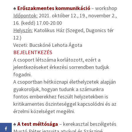
♠
Erőszakmentes kommunikáció
– workshop
Időpontok:
2021. október 12., 19., november 2.,
16. (kedd) 17.00-20.00
Helyszín:
Katolikus Ház (Szeged, Dugonics tér
12.)
Vezeti: Bucskóné Lehota Ágota
BEJELENTKEZÉS
A csoport létszáma korlátozott, ezért a
jelentkezéseket érkezési sorrendben tudjuk
fogadni.
A csoportban hétköznapi élethelyzetek alapján
gyakoroljuk, hogyan tudunk a számunkra
fontos emberekhez feszült helyzetekben is
kritikamentes őszinteséggel kapcsolódni és az
érzelmi közelséget megélni.
♠
A test méltósága
– kerekasztal beszélgetés
Mustó Péter jezsuita atyával és Szásziné