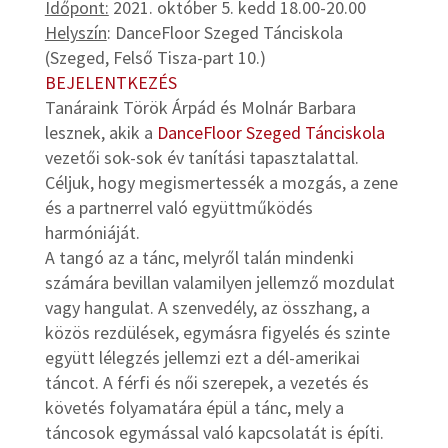
Időpont:
2021. október 5. kedd 18.00-20.00
Helyszín
: DanceFloor Szeged Tánciskola
(Szeged, Felső Tisza-part 10.)
BEJELENTKEZÉS
Tanáraink Török Árpád és Molnár Barbara
lesznek, akik a
DanceFloor Szeged Tánciskola
vezetői sok-sok év tanítási tapasztalattal.
Céljuk, hogy megismertessék a mozgás, a zene
és a partnerrel való együttműködés
harmóniáját.
A tangó az a tánc, melyről talán mindenki
számára bevillan valamilyen jellemző mozdulat
vagy hangulat. A szenvedély, az összhang, a
közös rezdülések, egymásra figyelés és szinte
együtt lélegzés jellemzi ezt a dél-amerikai
táncot. A férfi és női szerepek, a vezetés és
követés folyamatára épül a tánc, mely a
táncosok egymással való kapcsolatát is építi.