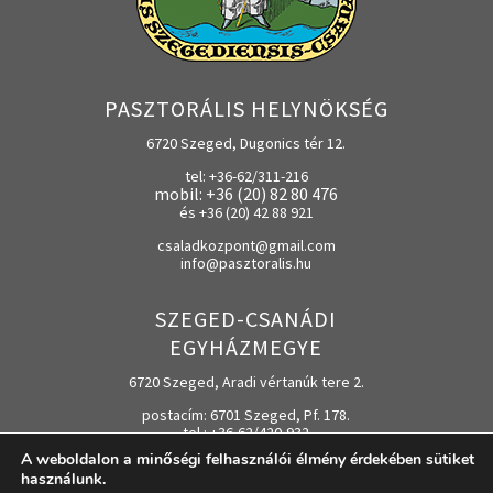
PASZTORÁLIS HELYNÖKSÉG
6720 Szeged, Dugonics tér 12.
tel: +36-62/311-216
mobil: +36 (20) 82 80 476
és +36 (20) 42 88 921
csaladkozpont@gmail.com
info@pasztoralis.hu
SZEGED-CSANÁDI
EGYHÁZMEGYE
6720 Szeged, Aradi vértanúk tere 2.
postacím: 6701 Szeged, Pf. 178.
tel.: +36-62/420-932
A weboldalon a minőségi felhasználói élmény érdekében sütiket
e-mail:
egyhazmegye@szeged-csanad.hu
használunk.