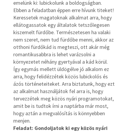
emelünk ki: lubickolunk a boldogságban.
Ebben a feladatban éppen erre hívunk titeket!
Keressetek magatoknak alkalmat arra, hogy
ellátogassatok egy általatok tetszőlegesen
kiszemelt fürdőbe. Természetesen ha valaki
nem szeret, nem tud fürdőbe menni, akkor az
otthoni fürdőkád is megteszi, ott akár még
romantikusabbra is lehet varázsolni a
környezetet néhány gyertyával a kád körül.
Így egymás mellett üldögélve jó alkalom ez
arra, hogy felidézzétek közös lubickolós és
ázós történeteiteket. Arra biztatunk, hogy ezt
az alkalmat használjátok fel arra is, hogy
tervezzétek meg közös nyári programotokat,
amit be is tudtok írni a naptárba már most,
hogy aztán a megvalósítás is könnyebben
menjen.
Feladat: Gondoljatok ki egy közös nyári