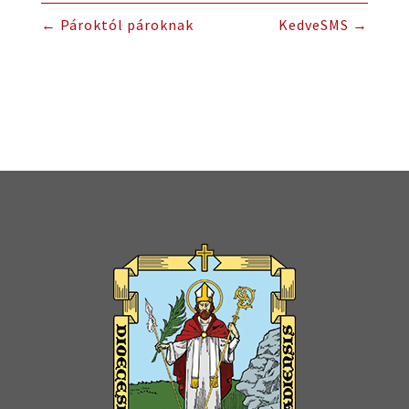
←
Pároktól pároknak
KedveSMS
→