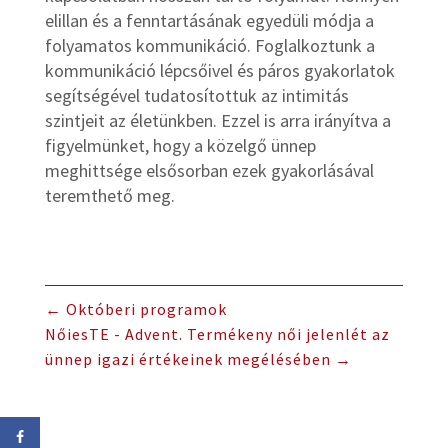
elillan és a fenntartásának egyedüli módja a
folyamatos kommunikáció. Foglalkoztunk a
kommunikáció lépcsőivel és páros gyakorlatok
segítségével tudatosítottuk az intimitás
szintjeit az életünkben. Ezzel is arra irányítva a
figyelmünket, hogy a közelgő ünnep
meghittsége elsősorban ezek gyakorlásával
teremthető meg.
←
Októberi programok
NőiesTE - Advent. Termékeny női jelenlét az
ünnep igazi értékeinek megélésében
→