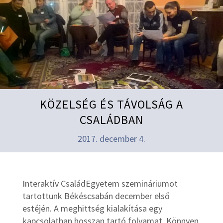
KÖZELSÉG ÉS TÁVOLSÁG A
CSALÁDBAN
2017. december 4.
Interaktív CsaládEgyetem szemináriumot
tartottunk Békéscsabán december első
estéjén. A meghittség kialakítása egy
kapcsolatban hosszan tartó folyamat. Könnyen