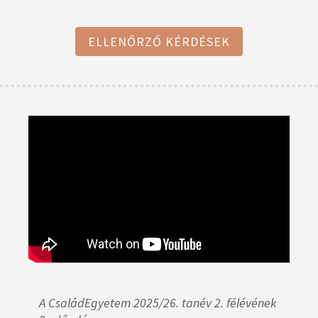
ELLENŐRZŐ KÉRDÉSEK
A CsaládEgyetem 2025/26. tanév 2. félévének