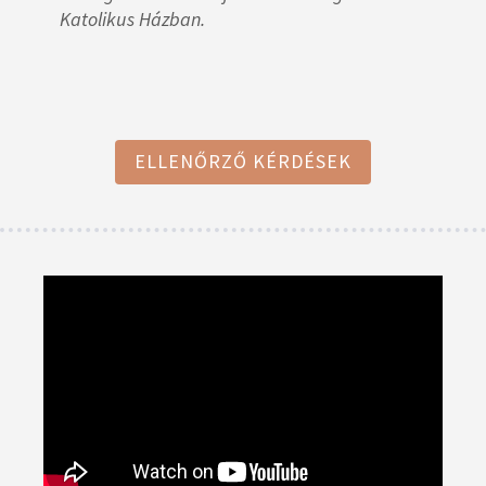
Katolikus Házban.
ELLENŐRZŐ KÉRDÉSEK