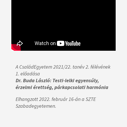
A CsaládEgyetem 2021/22. tanév 2. félévének
1. előadása
Dr. Buda László: Testi-lelki egyensúly,
érzelmi érettség, párkapcsolati harmónia
Elhangzott 2022. február 16-án a SZTE
Szabadegyetemen.