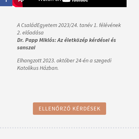
A CsaládEgyetem 2023/24. tanév 1. félévének
2. előadása
Dr. Papp Miklós: Az életközép kérdései és
sanszai
Elhangzott 2023. október 24-én a szegedi
Katolikus Házban.
ELLENŐRZŐ KÉRDÉSEK