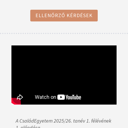
ELLENŐRZŐ KÉRDÉSEK
A CsaládEgyetem 2025/26. tanév 1. félévének
1. előadása