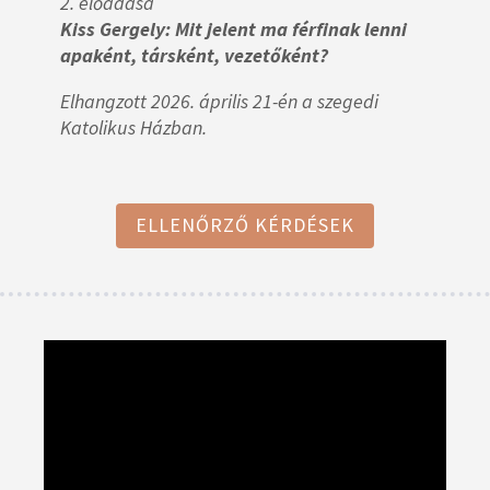
2. előadása
Kiss Gergely: Mit jelent ma férfinak lenni
apaként, társként, vezetőként?
Elhangzott 2026. április 21-én a szegedi
Katolikus Házban.
ELLENŐRZŐ KÉRDÉSEK