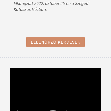
Elhangzott 2022. október 25-én a Szegedi
Katolikus Házban.
ELLENŐRZŐ KÉRDÉSEK