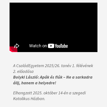
A CsaládEgyetem 2025/26. tanév 1. félévének
2. előadása
Bolyki László
:
Apák és fiúk – Ne a sarkadra
állj, hanem a helyedre!
Elhangzott 2025. október 14-én a szegedi
Katolikus Házban.