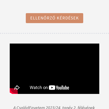
ELLENŐRZŐ KÉRDÉSEK
A CsaládEgyetem 2023/24. tanév 2. félévének