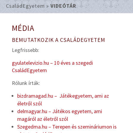
CsaládEgyetem
»
VIDEÓTÁR
MÉDIA
BEMUTATKOZIK A CSALÁDEGYETEM
Legfrissebb:
gyulatelevizio.hu – 10 éves a szegedi
CsaládEgyetem
Rólunk írták:
bizdramagad.hu – Játékegyetem, ami az
életről szól
delmagyar.hu – Játékos egyetem, ami
magáról az életről szól
Szegedma.hu – Terepen és szemináriumon is