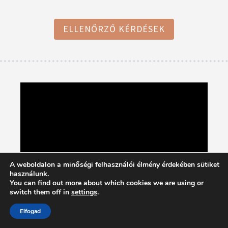
ELLENŐRZŐ KÉRDÉSEK
A weboldalon a minőségi felhasználói élmény érdekében sütiket
használunk.
You can find out more about which cookies we are using or
switch them off in
settings
.
Elfogad
A CsaládEgyetem 2021/22. tanév 1. félévének