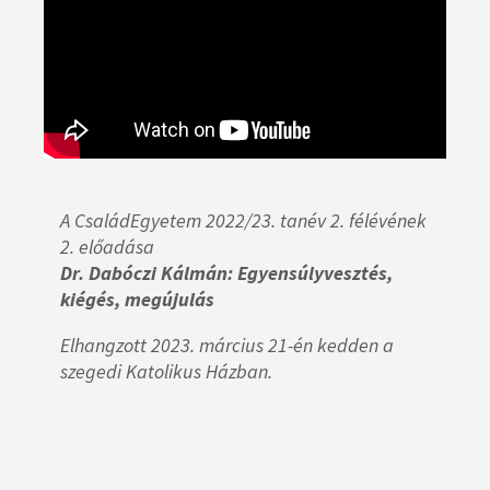
A CsaládEgyetem 2022/23. tanév 2. félévének
2. előadása
Dr. Dabóczi Kálmán:
Egyensúlyvesztés,
kiégés, megújulás
Elhangzott 2023. március 21-én kedden a
szegedi Katolikus Házban.