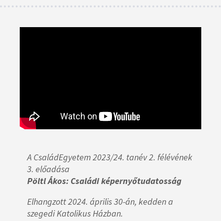
A CsaládEgyetem 2023/24. tanév 2. félévének
3. előadása
Pöltl Ákos: Családi képernyőtudatosság
Elhangzott 2024. április 30-án, kedden a
szegedi Katolikus Házban.