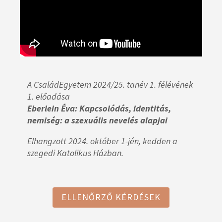
A CsaládEgyetem 2024/25. tanév 1. félévének
1. előadása
Eberlein Éva: Kapcsolódás, identitás,
nemiség: a szexuális nevelés alapjai
Elhangzott 2024. október 1-jén, kedden a
szegedi Katolikus Házban.
ELLENŐRZŐ KÉRDÉSEK