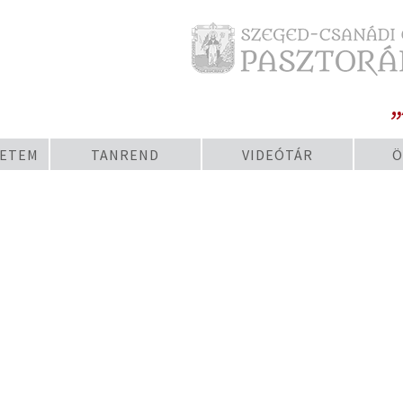
„
YETEM
TANREND
VIDEÓTÁR
Ö