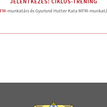
JELENTKEZÉS:
CIKLUS-TRÉNING
FM-
munkatárs és Gyurisné Hutter Kata MFM-munkatá