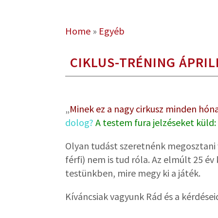
Home
»
Egyéb
CIKLUS-TRÉNING ÁPRIL
„
Minek ez a nagy cirkusz minden hó
dolog?
A testem fura jelzéseket kül
Olyan tudást szeretnénk megosztani 
férfi) nem is tud róla. Az elmúlt 25 é
testünkben, mire megy ki a játék.
Kíváncsiak vagyunk Rád és a kérdései