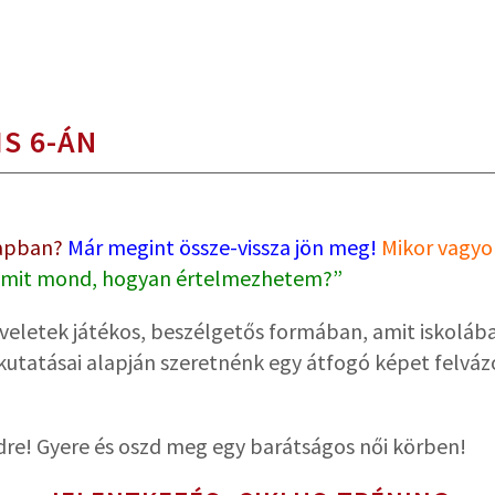
IS 6-ÁN
napban?
Már megint össze-vissza jön meg!
Mikor vagyo
d: mit mond, hogyan értelmezhetem?”
veletek játékos, beszélgetős formában, amit iskolába
v kutatásai alapján szeretnénk egy átfogó képet felváz
dre! Gyere és oszd meg egy barátságos női körben!