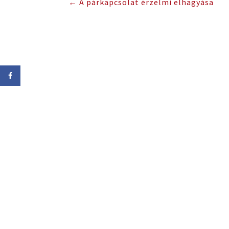
←
A párkapcsolat érzelmi elhagyása