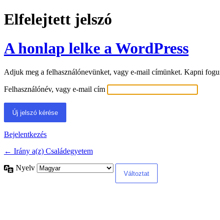
Elfelejtett jelszó
A honlap lelke a WordPress
Adjuk meg a felhasználónevünket, vagy e-mail címünket. Kapni fogunk 
Felhasználónév, vagy e-mail cím
Bejelentkezés
← Irány a(z) Családegyetem
Nyelv