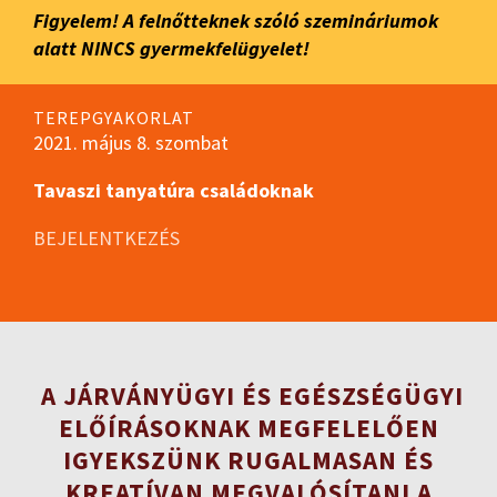
Figyelem! A felnőtteknek szóló szemináriumok
alatt NINCS gyermekfelügyelet!
TEREPGYAKORLAT
2021. május 8. szombat
Tavaszi tanyatúra családoknak
BEJELENTKEZÉS
A JÁRVÁNYÜGYI ÉS EGÉSZSÉGÜGYI
ELŐÍRÁSOKNAK MEGFELELŐEN
IGYEKSZÜNK RUGALMASAN ÉS
KREATÍVAN MEGVALÓSÍTANI A