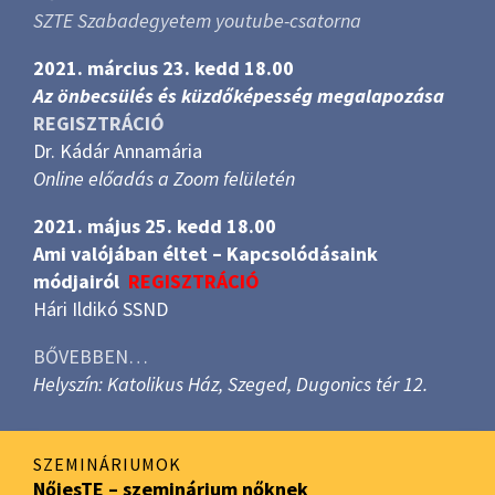
SZTE Szabadegyetem youtube-csatorna
2021. március 23. kedd 18.00
Az önbecsülés és küzdőképesség megalapozása
REGISZTRÁCIÓ
Dr. Kádár Annamária
Online előadás a Zoom felületén
2021. május 25. kedd 18.00
Ami valójában éltet – Kapcsolódásaink
módjairól
REGISZTRÁCIÓ
Hári Ildikó SSND
BŐVEBBEN…
Helyszín: Katolikus Ház, Szeged, Dugonics tér 12.
SZEMINÁRIUMOK
NőiesTE – szeminárium nőknek