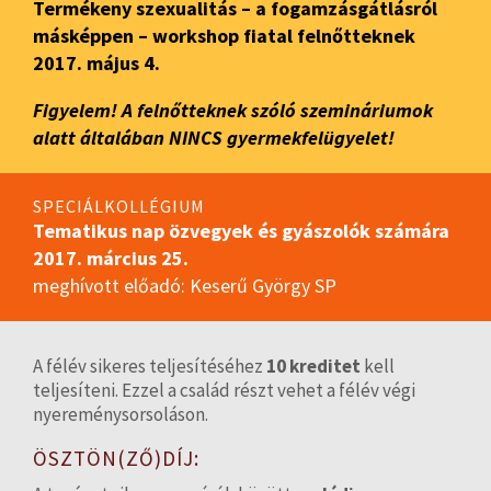
Termékeny szexualitás – a fogamzásgátlásról
másképpen – workshop fiatal felnőtteknek
2017. május 4.
Figyelem! A felnőtteknek szóló szemináriumok
alatt általában NINCS gyermekfelügyelet!
SPECIÁLKOLLÉGIUM
Tematikus nap özvegyek és gyászolók számára
2017. március 25.
meghívott előadó: Keserű György SP
A félév sikeres teljesítéséhez
10 kreditet
kell
teljesíteni. Ezzel a család részt vehet a félév végi
nyereménysorsoláson.
ÖSZTÖN(ZŐ)DÍJ: