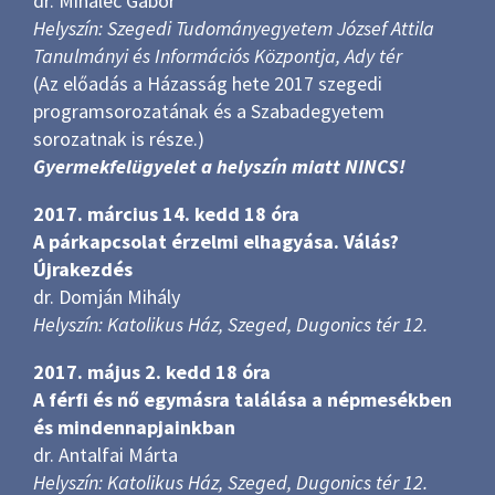
dr. Mihalec Gábor
Helyszín: Szegedi Tudományegyetem József Attila
Tanulmányi és Információs Központja, Ady tér
(Az előadás a Házasság hete 2017 szegedi
programsorozatának és a Szabadegyetem
sorozatnak is része.)
Gyermekfelügyelet a helyszín miatt NINCS!
2017. március 14. kedd 18 óra
A párkapcsolat érzelmi elhagyása. Válás?
Újrakezdés
dr. Domján Mihály
Helyszín: Katolikus Ház, Szeged, Dugonics tér 12.
2017. május 2. kedd 18 óra
A férfi és nő egymásra találása a népmesékben
és mindennapjainkban
dr. Antalfai Márta
Helyszín: Katolikus Ház, Szeged, Dugonics tér 12.