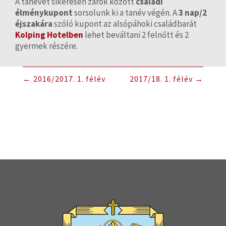
A tanévet sikeresen zárók között
családi
élménykupont
sorsolunk ki a tanév végén. A
3 nap/2
éjszakára
szóló kupont az alsópáhoki családbarát
Kolping Hotelben
lehet beváltani 2 felnőtt és 2
gyermek részére.
←
2016/2017. 1. félév
2017/18. 1. félév
→