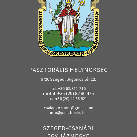
PASZTORÁLIS HELYNÖKSÉG
6720 Szeged, Dugonics tér 12.
tel: +36-62/311-216
mobil: +36 (20) 82 80 476
és +36 (20) 42 88 921
csaladkozpont@gmail.com
info@pasztoralis.hu
SZEGED-CSANÁDI
EGYHÁZMEGYE